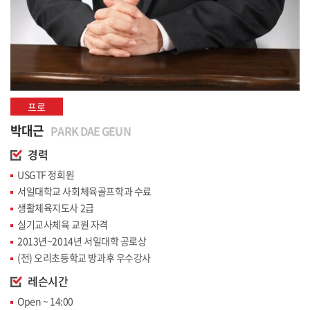
프로
박대근
PARK DAE GEUN
경력
USGTF 정회원
서일대학교 사회체육골프학과 수료
생활체육지도사 2급
실기교사체육 교원 자격
2013년~2014년 서일대학 공로상
(전) 오리초등학교 방과후 우수강사
레슨시간
Open ~ 14:00