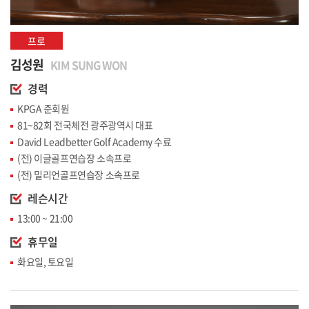
프로
김성원
KIM SUNG WON
경력
KPGA 준회원
81~82회 전국체전 광주광역시 대표
David Leadbetter Golf Academy 수료
(전) 이글골프연습장 소속프로
(전) 밀리언골프연습장 소속프로
레슨시간
13:00 ~ 21:00
휴무일
화요일, 토요일